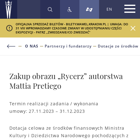
EN
SZUKAJ
OFICJALNA SPRZEDAŻ BILETÓW - BILETY.WAWEL.KRAKOW.PL | UWAGA: DO
31 VIII WPROWADZAMY CZASOWE ZMIANY W UDOSTĘPNIANIU CZĘŚCI
EKSPOZYCJI - PATRZ „ZWIEDZANIE/CO ZWIEDZAĆ”
O NAS
Partnerzy i fundatorzy
Dotacje ze środków
Zakup obrazu „Rycerz” autorstwa
Mattia Pretiego
Termin realizacji zadania / wykonania
umowy: 27.11.2023 – 31.12.2023
Dotacja celowa ze środków finansowych Ministra
Kultury i Dziedzictwa Narodowego pochodzących z