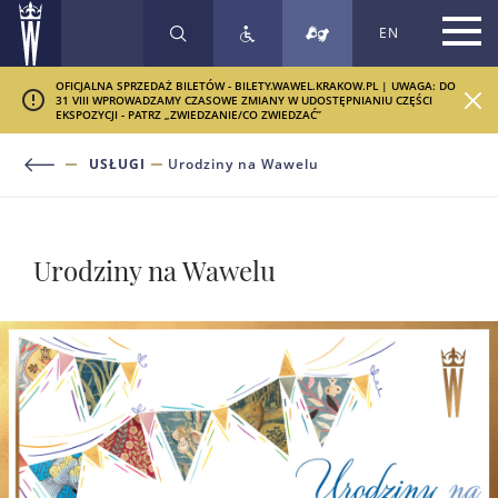
EN
SZUKAJ
OFICJALNA SPRZEDAŻ BILETÓW - BILETY.WAWEL.KRAKOW.PL | UWAGA: DO
31 VIII WPROWADZAMY CZASOWE ZMIANY W UDOSTĘPNIANIU CZĘŚCI
EKSPOZYCJI - PATRZ „ZWIEDZANIE/CO ZWIEDZAĆ”
USŁUGI
Urodziny na Wawelu
Urodziny na Wawelu