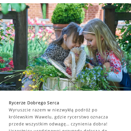
Rycerze Dobrego Serca
Wyruszcie razem w niezwykłą podróż po
królewskim Wawelu, gdzie rycerstwo oznacza
przede wszystkim odwagę… czynienia dobra!
Uczestnicy urodzinowej przygody dołączą do