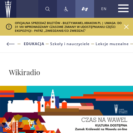
EN
SZUKAJ
OFICJALNA SPRZEDAŻ BILETÓW - BILETY.WAWEL.KRAKOW.PL | UWAGA: DO
31 VIII WPROWADZAMY CZASOWE ZMIANY W UDOSTĘPNIANIU CZĘŚCI
EKSPOZYCJI - PATRZ „ZWIEDZANIE/CO ZWIEDZAĆ”
EDUKACJA
Szkoły i nauczyciele
Lekcje muzealne
Wikiradio