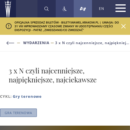
EN
SZUKAJ
OFICJALNA SPRZEDAŻ BILETÓW - BILETY.WAWEL.KRAKOW.PL | UWAGA: DO
31 VIII WPROWADZAMY CZASOWE ZMIANY W UDOSTĘPNIANIU CZĘŚCI
EKSPOZYCJI - PATRZ „ZWIEDZANIE/CO ZWIEDZAĆ”
WYDARZENIA
3 x N czyli najcenniejsze, najpiękniejsze, najciekawsze
3 x N czyli najcenniejsze,
najpiękniejsze, najciekawsze
CYKL:
Gry terenowe
GRA TERENOWA