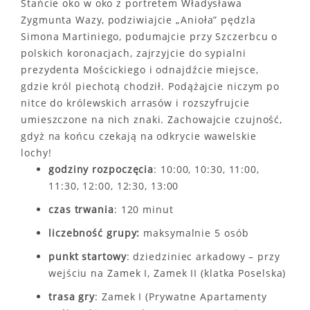
Stańcie oko w oko z portretem Władysława
Zygmunta Wazy, podziwiajcie „Anioła” pędzla
Simona Martiniego, podumajcie przy Szczerbcu o
polskich koronacjach, zajrzyjcie do sypialni
prezydenta Mościckiego i odnajdźcie miejsce,
gdzie król piechotą chodził. Podążajcie niczym po
nitce do królewskich arrasów i rozszyfrujcie
umieszczone na nich znaki. Zachowajcie czujność,
gdyż na końcu czekają na odkrycie wawelskie
lochy!
godziny rozpoczęcia
: 10:00, 10:30, 11:00,
11:30, 12:00, 12:30, 13:00
czas trwania
: 120 minut
liczebność grupy:
maksymalnie 5 osób
punkt startowy
: dziedziniec arkadowy – przy
wejściu na Zamek I, Zamek II (klatka Poselska)
trasa gry
: Zamek I (Prywatne Apartamenty