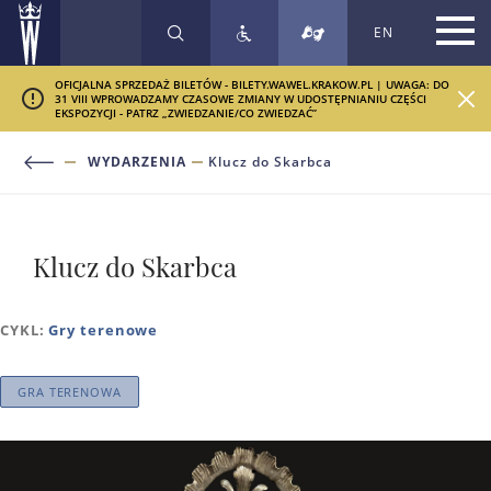
EN
SZUKAJ
OFICJALNA SPRZEDAŻ BILETÓW - BILETY.WAWEL.KRAKOW.PL | UWAGA: DO
31 VIII WPROWADZAMY CZASOWE ZMIANY W UDOSTĘPNIANIU CZĘŚCI
EKSPOZYCJI - PATRZ „ZWIEDZANIE/CO ZWIEDZAĆ”
WYDARZENIA
Klucz do Skarbca
Klucz do Skarbca
CYKL:
Gry terenowe
GRA TERENOWA