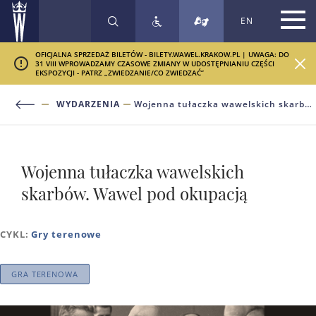
EN
SZUKAJ
OFICJALNA SPRZEDAŻ BILETÓW - BILETY.WAWEL.KRAKOW.PL | UWAGA: DO
31 VIII WPROWADZAMY CZASOWE ZMIANY W UDOSTĘPNIANIU CZĘŚCI
EKSPOZYCJI - PATRZ „ZWIEDZANIE/CO ZWIEDZAĆ”
WYDARZENIA
Wojenna tułaczka wawelskich skarbów. Wawel pod okupacją
Wojenna tułaczka wawelskich
skarbów. Wawel pod okupacją
CYKL:
Gry terenowe
GRA TERENOWA