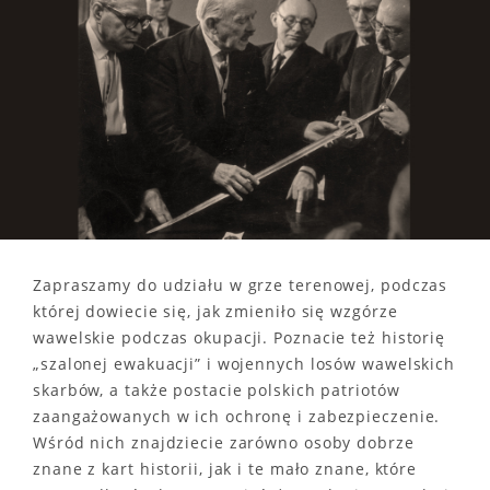
Zapraszamy do udziału w grze terenowej, podczas
której dowiecie się, jak zmieniło się wzgórze
wawelskie podczas okupacji. Poznacie też historię
„szalonej ewakuacji” i wojennych losów wawelskich
skarbów, a także postacie polskich patriotów
zaangażowanych w ich ochronę i zabezpieczenie.
Wśród nich znajdziecie zarówno osoby dobrze
znane z kart historii, jak i te mało znane, które