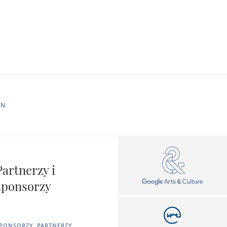
IN
Partnerzy i
sponsorzy
PONSORZY, PARTNERZY,