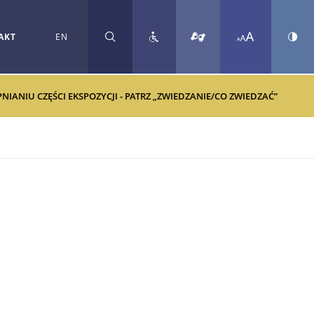
AKT
EN
SZUKAJ
ANIU CZĘŚCI EKSPOZYCJI - PATRZ „ZWIEDZANIE/CO ZWIEDZAĆ”