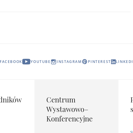
FACEBOOK
YOUTUBE
INSTAGRAM
PINTEREST
LINKED
dników
Centrum
Wystawowo–
Konferencyjne
S