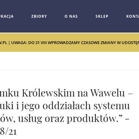
UKACJA
ZBIORY
O NAS
SKLEP
KONT
W.PL | UWAGA: DO 31 VIII WPROWADZAMY CZASOWE ZMIANY W UDOSTĘPNI
amku Królewskim na Wawelu –
ki i jego oddziałach systemu
etów, usług oraz produktów.” -
8/21