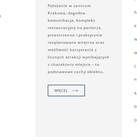
Położenie w centrum
P
Krakowa, dogodna
I
komunikacja, kompleks
K
restauracyjny na parterze,
przestrzenne i praktycznie
W
rozplanowane wnętrza oraz
możliwość korzystania z
W
licznych atrakcji wynikających
z charakteru miejsca – to
C
podstawowe cechy obiektu.
F
WIĘCEJ
A
D
D