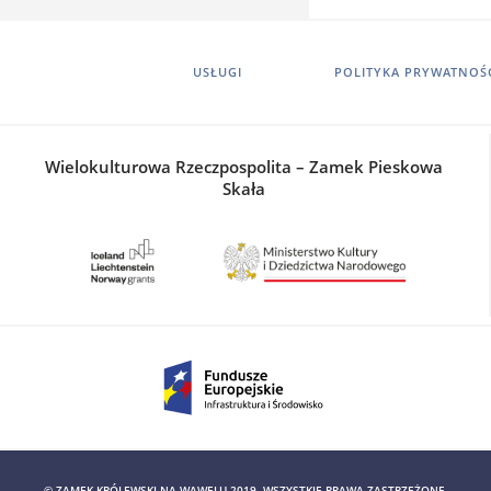
USŁUGI
POLITYKA PRYWATNOŚ
Wielokulturowa Rzeczpospolita – Zamek Pieskowa
Skała
© ZAMEK KRÓLEWSKI NA WAWELU 2019. WSZYSTKIE PRAWA ZASTRZEŻONE.