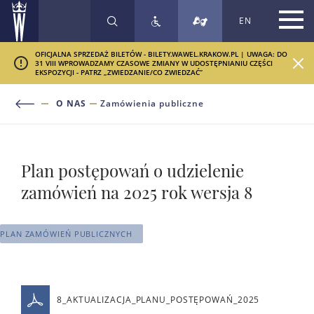
EN
SZUKAJ
OFICJALNA SPRZEDAŻ BILETÓW - BILETY.WAWEL.KRAKOW.PL | UWAGA: DO
31 VIII WPROWADZAMY CZASOWE ZMIANY W UDOSTĘPNIANIU CZĘŚCI
EKSPOZYCJI - PATRZ „ZWIEDZANIE/CO ZWIEDZAĆ”
O NAS
Zamówienia publiczne
Plan postępowań o udzielenie
zamówień na 2025 rok wersja 8
PLAN ZAMÓWIEŃ PUBLICZNYCH
8_AKTUALIZACJA_PLANU_POSTĘPOWAŃ_2025