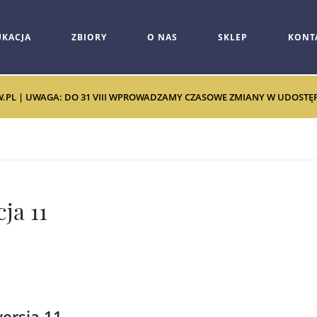
UKACJA
ZBIORY
O NAS
SKLEP
KONT
W.PL | UWAGA: DO 31 VIII WPROWADZAMY CZASOWE ZMIANY W UDOSTĘPNI
ja 11
ersja 11