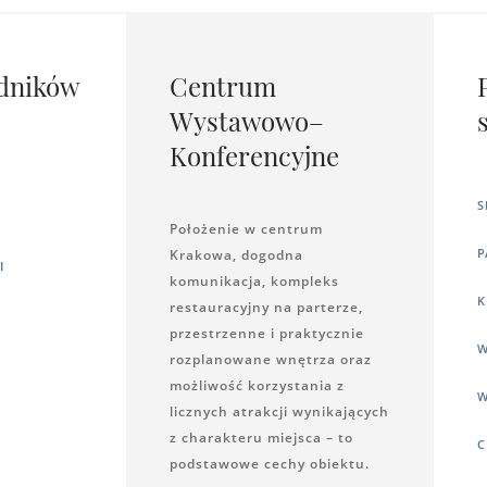
dników
Centrum
Wystawowo–
Konferencyjne
S
Położenie w centrum
P
Krakowa, dogodna
I
komunikacja, kompleks
K
restauracyjny na parterze,
przestrzenne i praktycznie
W
rozplanowane wnętrza oraz
możliwość korzystania z
W
licznych atrakcji wynikających
z charakteru miejsca – to
C
podstawowe cechy obiektu.