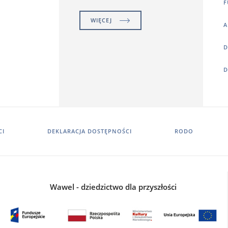
F
WIĘCEJ
A
D
D
CI
DEKLARACJA DOSTĘPNOŚCI
RODO
Wawel - dziedzictwo dla przyszłości