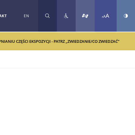
AKT
EN
SZUKAJ
ANIU CZĘŚCI EKSPOZYCJI - PATRZ „ZWIEDZANIE/CO ZWIEDZAĆ”