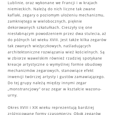
Lublinie, oraz wykonane we Francji i w krajach
niemieckich. Należą do nich liczne tak zwane
kaflaki, zegary o poziomym ułożeniu mechanizmu,
zamkniętego w wielobocznych, pięknie
dekorowanych szkatułkach. Cieszyły się one
niesłabnącym powodzeniem przez dwa stulecia, aż
do późnych lat wieku XVIII. Jest także kilka zegarów
tak zwanych wieżyczkowych, naśladujących
architektoniczne rozwiązania wież kościelnych. Są
w zbiorze wawelskim również rzadziej spotykane
kreacje artystyczne o wymyślnej formie obudowy
mechanizmów zegarowych, stanowiące efekt
inwencji twórczej artysty i gustów zamawiającego.
Do tej grupy należą między innymi zegar
„monstrancjowy” oraz zegar w kształcie wazonu-
urny.
Okres XVIII i XIX wieku reprezentują bardziej
zróżnicowane formy czasomierzy. Obok zegarów