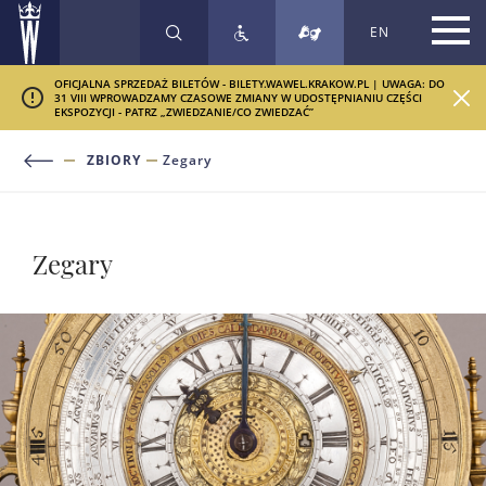
EN
SZUKAJ
OFICJALNA SPRZEDAŻ BILETÓW - BILETY.WAWEL.KRAKOW.PL | UWAGA: DO
31 VIII WPROWADZAMY CZASOWE ZMIANY W UDOSTĘPNIANIU CZĘŚCI
EKSPOZYCJI - PATRZ „ZWIEDZANIE/CO ZWIEDZAĆ”
ZBIORY
Zegary
Zegary