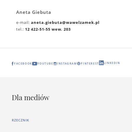
Aneta Giebuta
e-mail:
aneta.giebuta@wawelzamek.pl
tel.:
12 422-51-55 wew. 203
LINKEDIN
FACEBOOK
YOUTUBE
INSTAGRAM
PINTEREST
Dla mediów
RZECZNIK