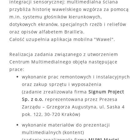
integracji sensorycznej: multimedialna ściana
przybliża historię wawelskiego wzgórza za pomocą
m.in. systemu głośników kierunkowych,
dotykowych ekranów, specjalnych rzeźb i reliefów
oraz opisów alfabetem Braille’a.
Całość uzupełnia aplikacja mobilna "Wawel".
Realizacja zadania związanego z utworzeniem
Centrum Multimedialnego objęła następujące
prace:
wykonanie prac remontowych i instalacyjnych
oraz zakup sprzętu i wyposażenia
(zadanie zrealizowała firma
Signum Project
Sp. z o.o.
reprezentowana przez Prezesa
Zarządu – Grzegorza Augustyna, ul. Saska 4
pok. 122, 30-720 Kraków)
wykonanie materiałów do prezentacji
multimedialnych (kontent)
(zadanie zrealizowała firma
MUWI Maciej