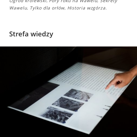
Ogród królewski
,
Pory roku na Wawelu
,
Sekrety
Wawelu
,
Tylko dla orłów
,
Historia wzgórza
.
Strefa wiedzy