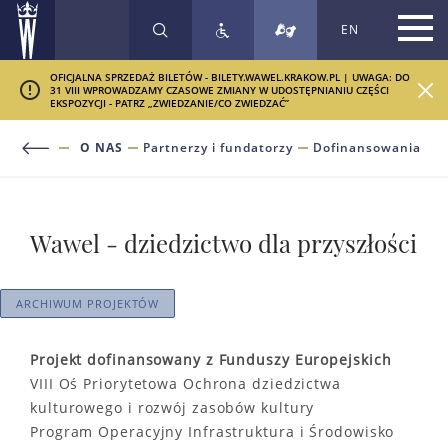
EN
SZUKAJ
OFICJALNA SPRZEDAŻ BILETÓW - BILETY.WAWEL.KRAKOW.PL | UWAGA: DO
31 VIII WPROWADZAMY CZASOWE ZMIANY W UDOSTĘPNIANIU CZĘŚCI
EKSPOZYCJI - PATRZ „ZWIEDZANIE/CO ZWIEDZAĆ”
O NAS
Partnerzy i fundatorzy
Dofinansowania
Wawel - dziedzictwo dla przyszłości
ARCHIWUM PROJEKTÓW
Projekt dofinansowany z Funduszy Europejskich
VIII Oś Priorytetowa Ochrona dziedzictwa
kulturowego i rozwój zasobów kultury
Program Operacyjny Infrastruktura i Środowisko