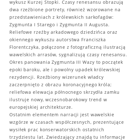
wykusz Kurzej Stopki. Czasy renesansu obrazują
dwa rzeźbione portrety, również wzorowane na
przedstawieniach z królewskich sarkofagów:
Zygmunta I Starego i Zygmunta II Augusta.
Reliefowe rzeźby arkadowego dziedzińca oraz
okiennego wykuszu autorstwa Franciszka
Florentczyka, połączone z fotograficzną ilustracją
wawelskich arrasów, sygnalizują czasy renesansu.
Okres panowania Zygmunta III Wazy to początek
epoki baroku, ale i powolny upadek królewskiej
rezydencji. Rzeźbiony wizerunek władcy
zaczerpnięto z obrazu koronacyjnego króla;
reliefowa elewacja północnego skrzydła zamku
ilustruje nowy, wczesnobarokowy trend w
europejskiej architekturze.
Ostatnim elementem narracji jest wawelskie
wzgórze w czasach współczesnych, prezentujące
wysiłek prac konserwatorskich ostatnich
trzydziestu lat. Zwiedzający znajdą tu informacje