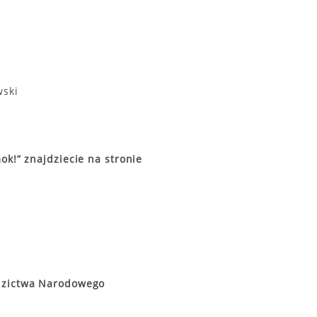
wski
ok!” znajdziecie na stronie
edzictwa Narodowego