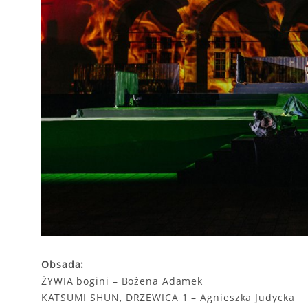
Obsada:
ŻYWIA bogini – Bożena Adamek
KATSUMI SHUN, DRZEWICA 1 – Agnieszka Judycka