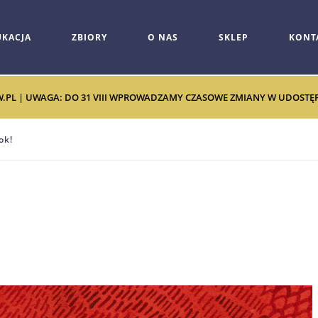
UKACJA
ZBIORY
O NAS
SKLEP
KONT
W.PL | UWAGA: DO 31 VIII WPROWADZAMY CZASOWE ZMIANY W UDOSTĘPNI
ok!