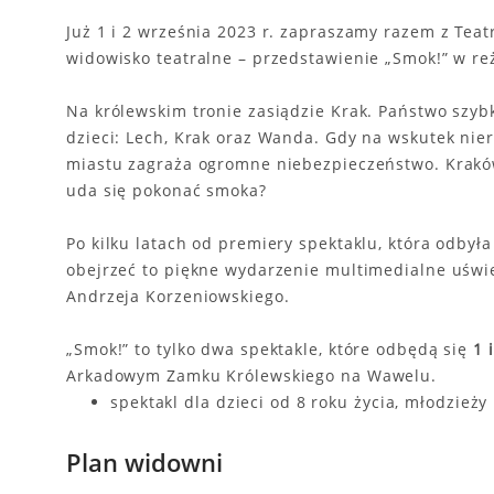
Już 1 i 2 września 2023 r. zapraszamy razem z Tea
widowisko teatralne – przedstawienie „Smok!” w re
Na królewskim tronie zasiądzie Krak. Państwo szybk
dzieci: Lech, Krak oraz Wanda. Gdy na wskutek nie
miastu zagraża ogromne niebezpieczeństwo. Kraków
uda się pokonać smoka?
Po kilku latach od premiery spektaklu, która odbyła
obejrzeć to piękne wydarzenie multimedialne uśw
Andrzeja Korzeniowskiego.
„Smok!” to tylko dwa spektakle, które odbędą się
1 
Arkadowym Zamku Królewskiego na Wawelu.
spektakl dla dzieci od 8 roku życia, młodzieży
Plan widowni