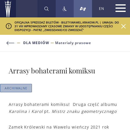
EN
SZUKAJ
OFICJALNA SPRZEDAŻ BILETÓW - BILETY.WAWEL.KRAKOW.PL | UWAGA: DO
31 VIII WPROWADZAMY CZASOWE ZMIANY W UDOSTĘPNIANIU CZĘŚCI
EKSPOZYCJI - PATRZ „ZWIEDZANIE/CO ZWIEDZAĆ”
DLA MEDIÓW
Materiały prasowe
Arrasy bohaterami komiksu
ARCHIWALNE
Arrasy bohaterami komiksu! Druga część albumu
Karolina i Karol
pt.
Mistrz znaku geometrycznego
Zamek Królewski na Wawelu wieńczy 2021 rok