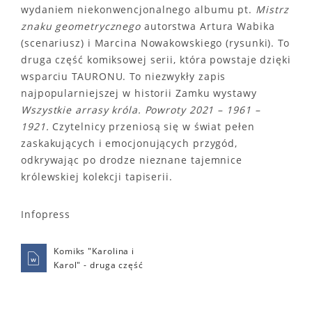
wydaniem niekonwencjonalnego al­bumu pt.
Mistrz
znaku geometrycznego
autorstwa Artura Wabika
(scenariusz) i Mar­cina Nowakowskiego (rysunki). To
druga część komiksowej serii, która powstaje dzięki
wsparciu TAURONU. To niezwykły zapis
najpopularniejszej w his­torii Zamku wystawy
Wszystkie arrasy króla. Powroty 2021 – 1961 –
1921.
Czytelnicy przeniosą się w świat pełen
zaskakujących i emocjonujących przygód,
odkrywając po drodze nieznane tajemnice
królewskiej kolekcji tapiserii.
Infopress
Komiks "Karolina i
Karol" - druga część