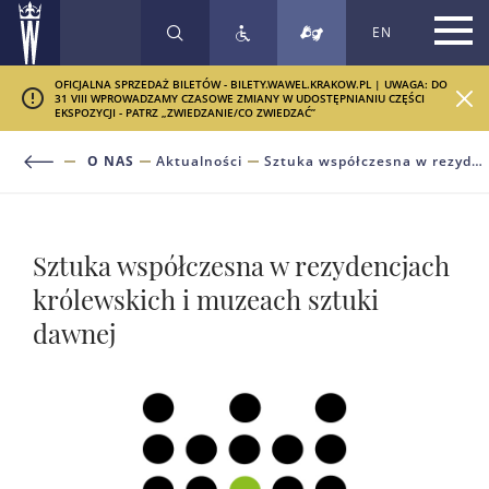
EN
SZUKAJ
OFICJALNA SPRZEDAŻ BILETÓW - BILETY.WAWEL.KRAKOW.PL | UWAGA: DO
31 VIII WPROWADZAMY CZASOWE ZMIANY W UDOSTĘPNIANIU CZĘŚCI
EKSPOZYCJI - PATRZ „ZWIEDZANIE/CO ZWIEDZAĆ”
O NAS
Aktualności
Sztuka współczesna w rezydencjach królewskich i muzeach sztuki dawnej
Sztuka współczesna w rezydencjach
królewskich i muzeach sztuki
dawnej