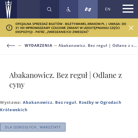
EN
SZUKAJ
OFICJALNA SPRZEDAŻ BILETÓW - BILETY.WAWEL.KRAKOW.PL | UWAGA: DO
31 VIII WPROWADZAMY CZASOWE ZMIANY W UDOSTĘPNIANIU CZĘŚCI
EKSPOZYCJI - PATRZ „ZWIEDZANIE/CO ZWIEDZAĆ”
WYDARZENIA
Abakanowicz. Bez reguł | Odlane z cyny
Abakanowicz. Bez reguł | Odlane z
cyny
Wystawa:
Abakanowicz. Bez reguł. Rzeźby w Ogrodach
Królewskich
DLA DOROSŁYCH , WARSZTATY