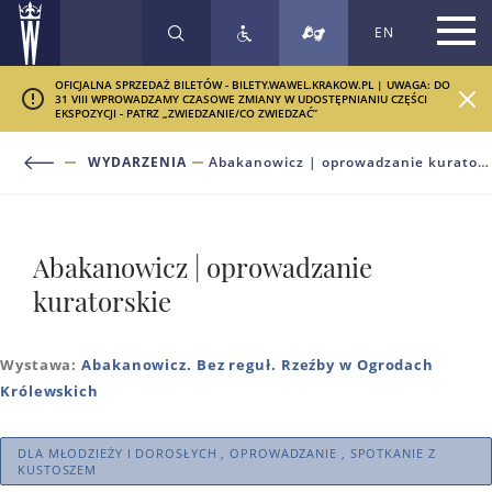
EN
SZUKAJ
OFICJALNA SPRZEDAŻ BILETÓW - BILETY.WAWEL.KRAKOW.PL | UWAGA: DO
31 VIII WPROWADZAMY CZASOWE ZMIANY W UDOSTĘPNIANIU CZĘŚCI
EKSPOZYCJI - PATRZ „ZWIEDZANIE/CO ZWIEDZAĆ”
WYDARZENIA
Abakanowicz | oprowadzanie kuratorskie
Abakanowicz | oprowadzanie
kuratorskie
Wystawa:
Abakanowicz. Bez reguł. Rzeźby w Ogrodach
Królewskich
DLA MŁODZIEŻY I DOROSŁYCH , OPROWADZANIE , SPOTKANIE Z
KUSTOSZEM