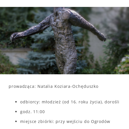
prowadząca: Natalia Koziara-Ochęduszko
odbiorcy: młodzież (od 16. roku życia), dorośli
godz. 11:00
miejsce zbiórki: przy wejściu do Ogrodów