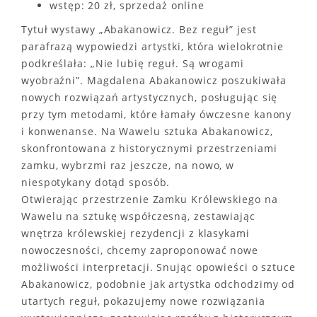
wstęp: 20 zł, sprzedaż online
Tytuł wystawy „Abakanowicz. Bez reguł” jest
parafrazą wypowiedzi artystki, która wielokrotnie
podkreślała: „Nie lubię reguł. Są wrogami
wyobraźni”. Magdalena Abakanowicz poszukiwała
nowych rozwiązań artystycznych, posługując się
przy tym metodami, które łamały ówczesne kanony
i konwenanse. Na Wawelu sztuka Abakanowicz,
skonfrontowana z historycznymi przestrzeniami
zamku, wybrzmi raz jeszcze, na nowo, w
niespotykany dotąd sposób.
Otwierając przestrzenie Zamku Królewskiego na
Wawelu na sztukę współczesną, zestawiając
wnętrza królewskiej rezydencji z klasykami
nowoczesności, chcemy zaproponować nowe
możliwości interpretacji. Snując opowieści o sztuce
Abakanowicz, podobnie jak artystka odchodzimy od
utartych reguł, pokazujemy nowe rozwiązania