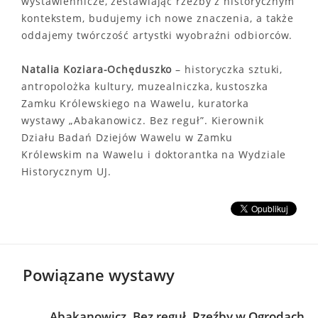
wystawiennicze, zestawiając rzeźby z historycznym
kontekstem, budujemy ich nowe znaczenia, a także
oddajemy twórczość artystki wyobraźni odbiorców.
Natalia Koziara-Ochęduszko
– historyczka sztuki,
antropolożka kultury, muzealniczka, kustoszka
Zamku Królewskiego na Wawelu, kuratorka
wystawy „Abakanowicz. Bez reguł”. Kierownik
Działu Badań Dziejów Wawelu w Zamku
Królewskim na Wawelu i doktorantka na Wydziale
Historycznym UJ.
Powiązane wystawy
Abakanowicz. Bez reguł. Rzeźby w Ogrodach