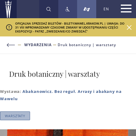
EN
SZUKAJ
OFICJALNA SPRZEDAŻ BILETÓW - BILETY.WAWEL.KRAKOW.PL | UWAGA: DO
31 VIII WPROWADZAMY CZASOWE ZMIANY W UDOSTĘPNIANIU CZĘŚCI
EKSPOZYCJI - PATRZ „ZWIEDZANIE/CO ZWIEDZAĆ”
WYDARZENIA
Druk botaniczny | warsztaty
Druk botaniczny | warsztaty
Wystawa:
Abakanowicz. Bez reguł. Arrasy i abakany na
Wawelu
WARSZTATY