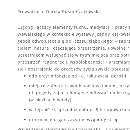
Prowadząca: Dorota Rusin-Czajkowska
Qigong, łączący elementy ruchu, medytacji i pracy
Wawelskiego w kontekście wystawy Joanny Rajkowski
geoda odwołująca się do „czasu głębokiego” – zapr
ciałem, naturą i otaczającą przestrzenią. Powolne 
uczestnikom wsłuchać się w rytm miejsca oraz pot
przestrzeń regeneracji, współobecności i przemian
się i dostrojenia do procesów życia zwykle pozost
odbiorcy: młodzież od 16. roku życia, dorośli
miejsce zbiórki: trawnik pod kasztanami, przy 
niepogody zajęcia będą się odbywać na kruż
(w okolicach windy)
wstęp: 40 zł, sprzedaż online. Bilet upoważn
informacje organizacyjne: wygodny strój
Prowadząca: Dorota Rusin-Czajkowska – doświadczon