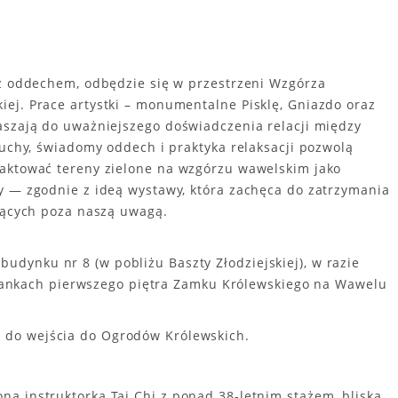
 z oddechem, odbędzie się w przestrzeni Wzgórza
ej. Prace artystki – monumentalne Pisklę, Gniazdo oraz
aszają do uważniejszego doświadczenia relacji między
ruchy, świadomy oddech i praktyka relaksacji pozwolą
raktować tereny zielone na wzgórzu wawelskim jako
y — zgodnie z ideą wystawy, która zachęca do zatrzymania
ających poza naszą uwagą.
budynku nr 8 (w pobliżu Baszty Złodziejskiej), w razie
gankach pierwszego piętra Zamku Królewskiego na Wawelu
ia do wejścia do Ogrodów Królewskich.
a instruktorka Tai Chi z ponad 38-letnim stażem, bliska