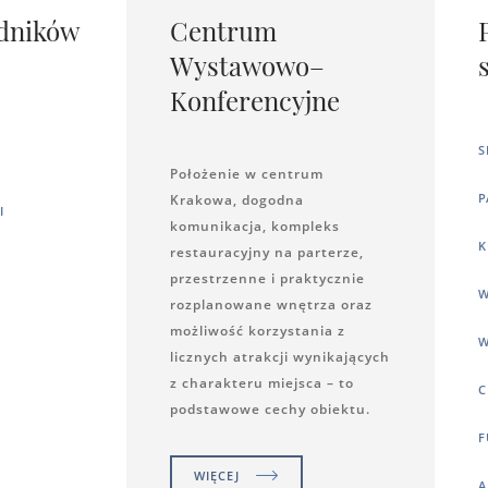
dników
Centrum
Wystawowo–
Konferencyjne
S
Położenie w centrum
P
Krakowa, dogodna
I
komunikacja, kompleks
K
restauracyjny na parterze,
przestrzenne i praktycznie
W
rozplanowane wnętrza oraz
możliwość korzystania z
W
licznych atrakcji wynikających
z charakteru miejsca – to
C
podstawowe cechy obiektu.
F
WIĘCEJ
A