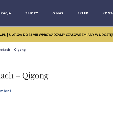
UKACJA
ZBIORY
O NAS
SKLEP
KONT
W.PL | UWAGA: DO 31 VIII WPROWADZAMY CZASOWE ZMIANY W UDOSTĘPNI
rodach – Qigong
dach – Qigong
zmieni