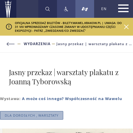
EN
SZUKAJ
OFICJALNA SPRZEDAŻ BILETÓW - BILETY.WAWEL.KRAKOW.PL | UWAGA: DO
31 VIII WPROWADZAMY CZASOWE ZMIANY W UDOSTĘPNIANIU CZĘŚCI
EKSPOZYCJI - PATRZ „ZWIEDZANIE/CO ZWIEDZAĆ”
WYDARZENIA
Jasny przekaz | warsztaty plakatu z Joanną Tyborowską
Jasny przekaz | warsztaty plakatu z
Joanną Tyborowską
Wystawa:
A może coś innego? Współczesność na Wawelu
DLA DOROSŁYCH , WARSZTATY