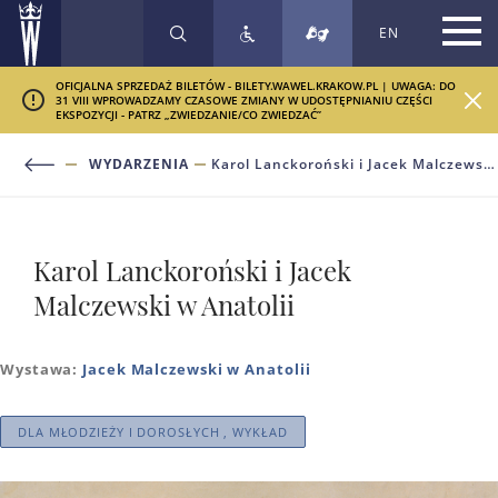
EN
SZUKAJ
OFICJALNA SPRZEDAŻ BILETÓW - BILETY.WAWEL.KRAKOW.PL | UWAGA: DO
31 VIII WPROWADZAMY CZASOWE ZMIANY W UDOSTĘPNIANIU CZĘŚCI
EKSPOZYCJI - PATRZ „ZWIEDZANIE/CO ZWIEDZAĆ”
WYDARZENIA
Karol Lanckoroński i Jacek Malczewski w Anatolii
Karol Lanckoroński i Jacek
Malczewski w Anatolii
Wystawa:
Jacek Malczewski w Anatolii
DLA MŁODZIEŻY I DOROSŁYCH , WYKŁAD