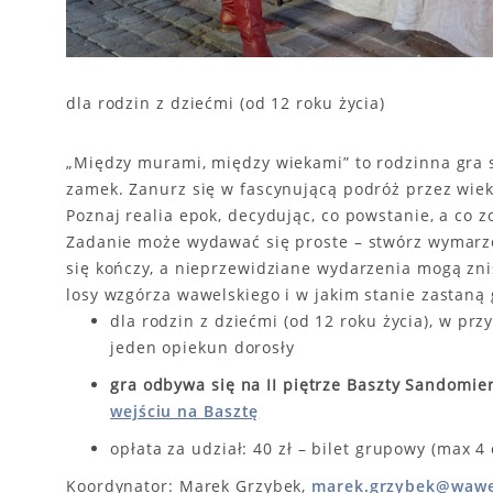
dla rodzin z dziećmi (od 12 roku życia)
„Między murami, między wiekami” to rodzinna gra st
zamek. Zanurz się w fascynującą podróż przez wieki
Poznaj realia epok, decydując, co powstanie, a co z
Zadanie może wydawać się proste – stwórz wymarzo
się kończy, a nieprzewidziane wydarzenia mogą znisz
losy wzgórza wawelskiego i w jakim stanie zastaną 
dla rodzin z dziećmi (od 12 roku życia), w p
jeden opiekun dorosły
gra odbywa się na II piętrze Baszty Sandomier
wejściu na Basztę
opłata za udział: 40 zł – bilet grupowy (max 4
Koordynator: Marek Grzybek,
marek.grzybek@wawe