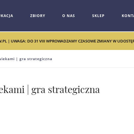
UKACJA
ZBIORY
O NAS
SKLEP
KONT
W.PL | UWAGA: DO 31 VIII WPROWADZAMY CZASOWE ZMIANY W UDOSTĘPNI
iekami | gra strategiczna
kami | gra strategiczna