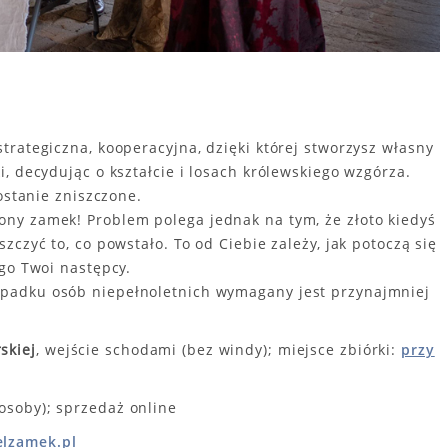
rategiczna, kooperacyjna, dzięki której stworzysz własny
, decydując o kształcie i losach królewskiego wzgórza.
ostanie zniszczone.
ny zamek! Problem polega jednak na tym, że złoto kiedyś
czyć to, co powstało. To od Ciebie zależy, jak potoczą się
go Twoi następcy.
rzypadku osób niepełnoletnich wymagany jest przynajmniej
skiej
, wejście schodami (bez windy); miejsce zbiórki:
przy
 osoby); sprzedaż online
lzamek.pl