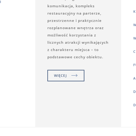
I
komunikacja, kompleks
K
restauracyjny na parterze,
przestrzenne i praktycznie
W
rozplanowane wnętrza oraz
możliwość korzystania z
W
licznych atrakcji wynikających
z charakteru miejsca – to
C
podstawowe cechy obiektu.
F
WIĘCEJ
A
D
D