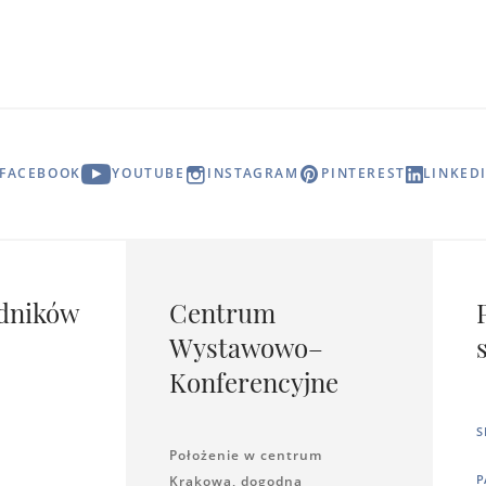
FACEBOOK
YOUTUBE
INSTAGRAM
PINTEREST
LINKED
dników
Centrum
Wystawowo–
Konferencyjne
S
Położenie w centrum
P
Krakowa, dogodna