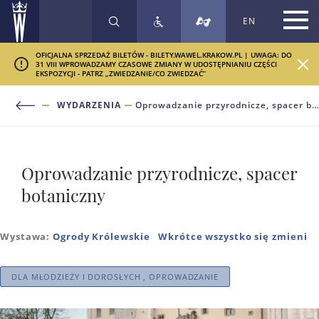
EN
SZUKAJ
OFICJALNA SPRZEDAŻ BILETÓW - BILETY.WAWEL.KRAKOW.PL | UWAGA: DO
31 VIII WPROWADZAMY CZASOWE ZMIANY W UDOSTĘPNIANIU CZĘŚCI
EKSPOZYCJI - PATRZ „ZWIEDZANIE/CO ZWIEDZAĆ”
WYDARZENIA
Oprowadzanie przyrodnicze, spacer botaniczny
Oprowadzanie przyrodnicze, spacer
botaniczny
Wystawa:
Ogrody Królewskie
Wkrótce wszystko się zmieni
DLA MŁODZIEŻY I DOROSŁYCH , OPROWADZANIE