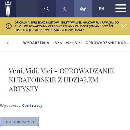
EN
SZUKAJ
OFICJALNA SPRZEDAŻ BILETÓW - BILETY.WAWEL.KRAKOW.PL | UWAGA: DO
31 VIII WPROWADZAMY CZASOWE ZMIANY W UDOSTĘPNIANIU CZĘŚCI
EKSPOZYCJI - PATRZ „ZWIEDZANIE/CO ZWIEDZAĆ”
WYDARZENIA
Veni, Vidi, Vici - OPROWADZANIE KURATORSKIE Z UDZIAŁEM ARTYSTY
Veni, Vidi, Vici - OPROWADZANIE
KURATORSKIE Z UDZIAŁEM
ARTYSTY
Wystawa:
Kontrasty
DLA DOROSŁYCH