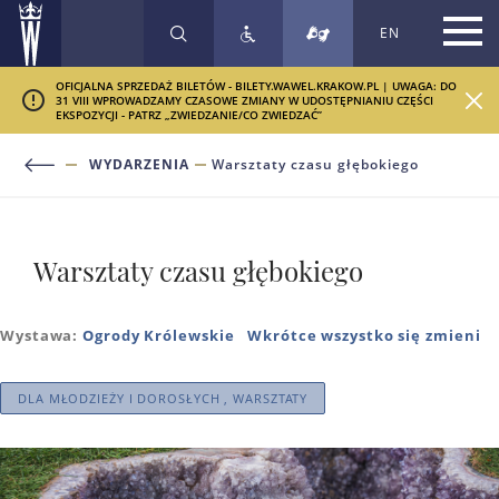
EN
SZUKAJ
OFICJALNA SPRZEDAŻ BILETÓW - BILETY.WAWEL.KRAKOW.PL | UWAGA: DO
31 VIII WPROWADZAMY CZASOWE ZMIANY W UDOSTĘPNIANIU CZĘŚCI
EKSPOZYCJI - PATRZ „ZWIEDZANIE/CO ZWIEDZAĆ”
WYDARZENIA
Warsztaty czasu głębokiego
Warsztaty czasu głębokiego
Wystawa:
Ogrody Królewskie
Wkrótce wszystko się zmieni
DLA MŁODZIEŻY I DOROSŁYCH , WARSZTATY