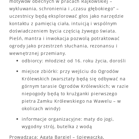
motywów obecnych w pracach Rajkowskiej –
wykluwania, schronienia i „czasu głębokiego” –
uczestnicy będą eksplorować głos jako narzędzie
kontaktu z pamięcią ciała, intuicją i wspólnym
doświadczeniem bycia częścią żywego świata.
Pieśń, mantra i inwokacja pozwolą potraktować
ogrody jako przestrzeń słuchania, rezonansu i
wewnętrznej przemiany.
odbiorcy: młodzież od 16. roku życia, dorośli
miejsce zbiórki: przy wejściu do Ogrodów
Królewskich (warsztaty będą się odbywać na
górnym tarasie Ogrodów Królewskich; w razie
niepogody będą to krużganki pierwszego
pietra Zamku Królewskiego na Wawelu – w
okolicach windy)
informacje organizacyjne: maty do jogi,
wygodny strój, butelka z wodą
Prowadząca: Agata Bargiel – śpiewaczka,