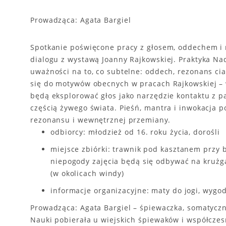
Prowadząca: Agata Bargiel
Spotkanie poświęcone pracy z głosem, oddechem i 
dialogu z wystawą Joanny Rajkowskiej. Praktyka Nad
uważności na to, co subtelne: oddech, rezonans cia
się do motywów obecnych w pracach Rajkowskiej – w
będą eksplorować głos jako narzędzie kontaktu z p
częścią żywego świata. Pieśń, mantra i inwokacja 
rezonansu i wewnętrznej przemiany.
odbiorcy: młodzież od 16. roku życia, dorośli
miejsce zbiórki: trawnik pod kasztanem przy b
niepogody zajęcia będą się odbywać na kruż
(w okolicach windy)
informacje organizacyjne: maty do jogi, wygod
Prowadząca: Agata Bargiel – śpiewaczka, somatyczna
Nauki pobierała u wiejskich śpiewaków i współczes