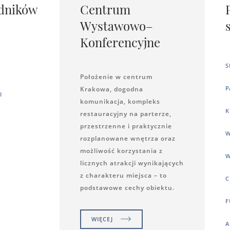
dników
Centrum
Wystawowo–
Konferencyjne
S
Położenie w centrum
P
Krakowa, dogodna
I
komunikacja, kompleks
K
restauracyjny na parterze,
przestrzenne i praktycznie
W
rozplanowane wnętrza oraz
możliwość korzystania z
W
licznych atrakcji wynikających
z charakteru miejsca – to
C
podstawowe cechy obiektu.
F
WIĘCEJ
A