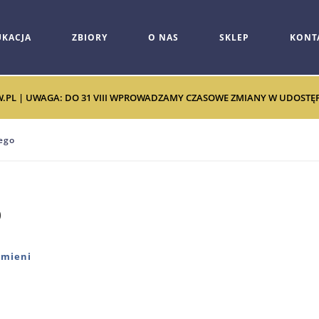
UKACJA
ZBIORY
O NAS
SKLEP
KONT
W.PL | UWAGA: DO 31 VIII WPROWADZAMY CZASOWE ZMIANY W UDOSTĘPNI
ego
o
zmieni