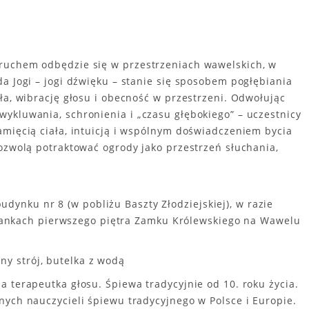
ruchem odbędzie się w przestrzeniach wawelskich, w
a Jogi – jogi dźwięku – stanie się sposobem pogłębiania
ła, wibrację głosu i obecność w przestrzeni. Odwołując
ykluwania, schronienia i „czasu głębokiego” – uczestnicy
amięcią ciała, intuicją i wspólnym doświadczeniem bycia
pozwolą potraktować ogrody jako przestrzeń słuchania,
udynku nr 8 (w pobliżu Baszty Złodziejskiej), w razie
gankach pierwszego piętra Zamku Królewskiego na Wawelu
ny strój, butelka z wodą
 terapeutka głosu. Śpiewa tradycyjnie od 10. roku życia.
nych nauczycieli śpiewu tradycyjnego w Polsce i Europie.