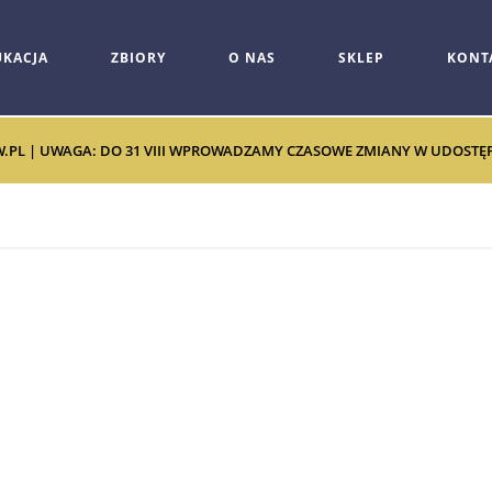
UKACJA
ZBIORY
O NAS
SKLEP
KONT
W.PL | UWAGA: DO 31 VIII WPROWADZAMY CZASOWE ZMIANY W UDOSTĘPNI