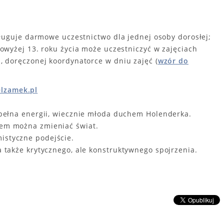
sługuje darmowe uczestnictwo dla jednej osoby dorosłej;
owyżej 13. roku życia może uczestniczyć w zajęciach
 doręczonej koordynatorce w dniu zajęć (
wzór do
lzamek.pl
o pełna energii, wiecznie młoda duchem Holenderka.
owem można zmieniać świat.
mistyczne podejście.
 a także krytycznego, ale konstruktywnego spojrzenia.