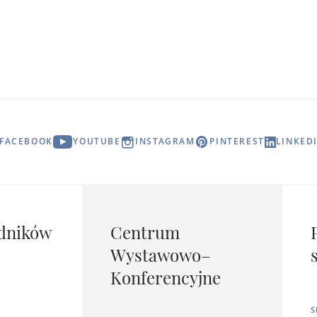
FACEBOOK
YOUTUBE
INSTAGRAM
PINTEREST
LINKED
dników
Centrum
Wystawowo–
Konferencyjne
S