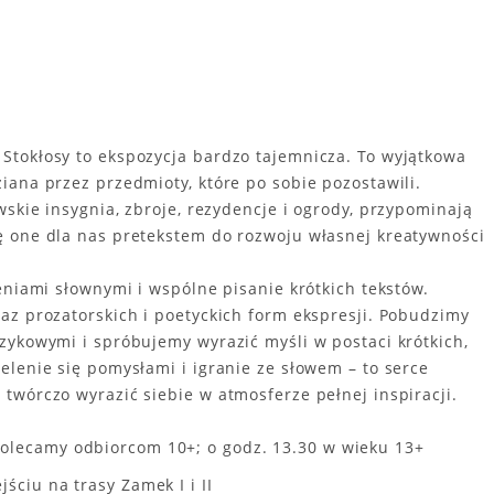
Stokłosy to ekspozycja bardzo tajemnicza. To wyjątkowa
iana przez przedmioty, które po sobie pozostawili.
skie insygnia, zbroje, rezydencje i ogrody, przypominają
ę one dla nas pretekstem do rozwoju własnej kreatywności
eniami słownymi i wspólne pisanie krótkich tekstów.
az prozatorskich i poetyckich form ekspresji. Pobudzimy
zykowymi i spróbujemy wyrazić myśli w postaci krótkich,
elenie się pomysłami i igranie ze słowem – to serce
twórczo wyrazić siebie w atmosferze pełnej inspiracji.
polecamy odbiorcom 10+; o godz. 13.30 w wieku 13+
jściu na trasy Zamek I i II