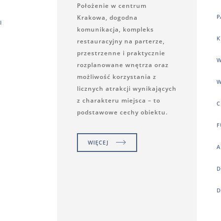
Położenie w centrum
P
Krakowa, dogodna
I
komunikacja, kompleks
K
restauracyjny na parterze,
przestrzenne i praktycznie
W
rozplanowane wnętrza oraz
możliwość korzystania z
W
licznych atrakcji wynikających
z charakteru miejsca – to
C
podstawowe cechy obiektu.
F
WIĘCEJ
A
D
D