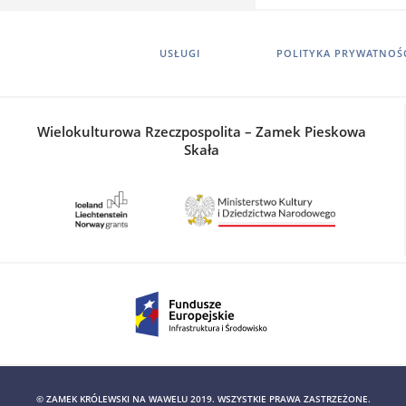
USŁUGI
POLITYKA PRYWATNOŚ
Wielokulturowa Rzeczpospolita – Zamek Pieskowa
Skała
© ZAMEK KRÓLEWSKI NA WAWELU 2019. WSZYSTKIE PRAWA ZASTRZEŻONE.