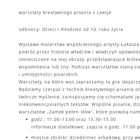
warsztaty kreatywnego pisania z Loesje
odbiorcy: dzieci i młodzież od 10. roku życia
Wystawa malarstwa współczesnego artysty Łukasza 
podróż przez historie władców i władczyń opowiedz
Umieszczone na niej obrazy, przedstawiające królew
wspomnienia lub sny. Podczas warsztatów staną si
i umiejętności pisarskich.
Warsztaty, na które was zapraszamy, to gra skojarz
Będziemy czerpać z technik kreatywnego pisania or
twórcze myślenie, zainspirujemy się schematami ję
niekonwencjonalnych tekstów. Wspólne pisanie, dzi
warsztatów „Zamek pełen słów”, które pozwolą nam 
godz.: 11.00–13.00 oraz 13.30–15.30
informacje dodatkowe: zajęcia o godz. 11.00 
miejsce zbiórki: dziedziniec arkadowy, przy we