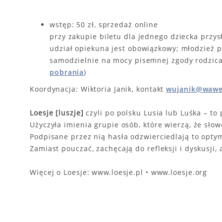
wstęp: 50 zł, sprzedaż online
przy zakupie biletu dla jednego dziecka przy
udział opiekuna jest obowiązkowy; młodzież p
samodzielnie na mocy pisemnej zgody rodzica,
pobrania
)
Koordynacja: Wiktoria Janik, kontakt
wujanik@wawe
Loesje [luszje]
czyli po polsku Lusia lub Luśka – t
Użyczyła imienia grupie osób, które wierzą, że sł
Podpisane przez nią hasła odzwierciedlają to opty
Zamiast pouczać, zachęcają do refleksji i dyskusji,
Więcej o Loesje: www.loesje.pl • www.loesje.org