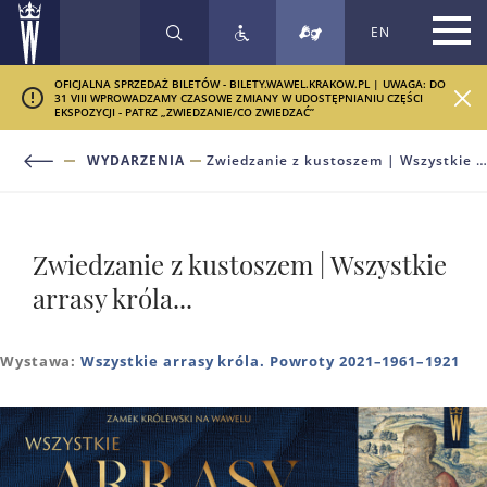
EN
SZUKAJ
OFICJALNA SPRZEDAŻ BILETÓW - BILETY.WAWEL.KRAKOW.PL | UWAGA: DO
31 VIII WPROWADZAMY CZASOWE ZMIANY W UDOSTĘPNIANIU CZĘŚCI
EKSPOZYCJI - PATRZ „ZWIEDZANIE/CO ZWIEDZAĆ”
WYDARZENIA
Zwiedzanie z kustoszem | Wszystkie arrasy króla...
Zwiedzanie z kustoszem | Wszystkie
arrasy króla...
Wystawa:
Wszystkie arrasy króla. Powroty 2021–1961–1921