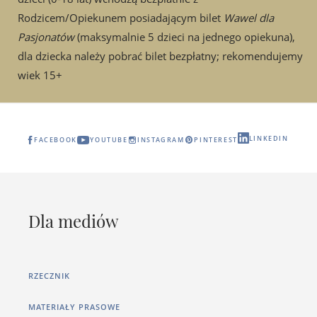
Rodzicem/Opiekunem posiadającym bilet
Wawel dla
Pasjonatów
(maksymalnie 5 dzieci na jednego opiekuna),
dla dziecka należy pobrać bilet bezpłatny; rekomendujemy
wiek 15+
LINKEDIN
FACEBOOK
YOUTUBE
INSTAGRAM
PINTEREST
Dla mediów
RZECZNIK
MATERIAŁY PRASOWE