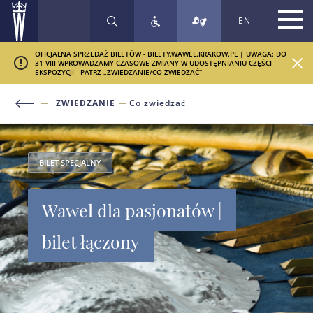
EN
SZUKAJ
OFICJALNA SPRZEDAŻ BILETÓW - BILETY.WAWEL.KRAKOW.PL | UWAGA: DO
31 VIII WPROWADZAMY CZASOWE ZMIANY W UDOSTĘPNIANIU CZĘŚCI
EKSPOZYCJI - PATRZ „ZWIEDZANIE/CO ZWIEDZAĆ”
ZWIEDZANIE
Co zwiedzać
BILET SPECJALNY
Wawel dla pasjonatów |
bilet łączony