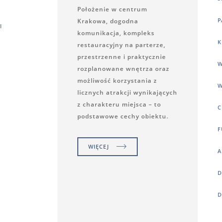
Położenie w centrum
P
Krakowa, dogodna
I
komunikacja, kompleks
K
restauracyjny na parterze,
przestrzenne i praktycznie
W
rozplanowane wnętrza oraz
możliwość korzystania z
W
licznych atrakcji wynikających
z charakteru miejsca – to
C
podstawowe cechy obiektu.
F
WIĘCEJ
A
D
D