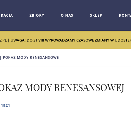
UKACJA
ZBIORY
O NAS
SKLEP
KONT
W.PL | UWAGA: DO 31 VIII WPROWADZAMY CZASOWE ZMIANY W UDOSTĘPNI
eł | POKAZ MODY RENESANSOWEJ
 | POKAZ MODY RENESANSOWEJ
–1921