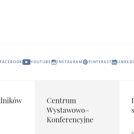
FACEBOOK
YOUTUBE
INSTAGRAM
PINTEREST
LINKED
dników
Centrum
Wystawowo–
Konferencyjne
S