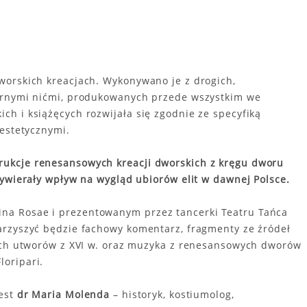
worskich kreacjach. Wykonywano je z drogich,
ebrnymi nićmi, produkowanych przede wszystkim we
h i książęcych rozwijała się zgodnie ze specyfiką
 estetycznymi.
ukcje renesansowych kreacji dworskich z kręgu dworu
wywierały wpływ na wygląd ubiorów elit w dawnej Polsce.
a Rosae i prezentowanym przez tancerki Teatru Tańca
arzyszyć będzie fachowy komentarz, fragmenty ze źródeł
kich utworów z XVI w. oraz muzyka z renesansowych dworów
oripari.
jest
dr Maria Molenda
– historyk, kostiumolog,