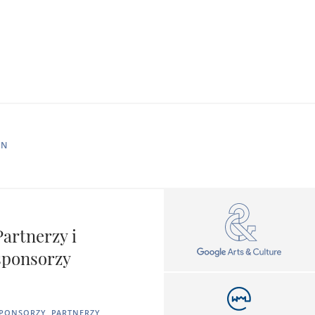
IN
Partnerzy i
sponsorzy
PONSORZY, PARTNERZY,