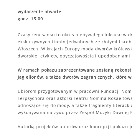
wydarzenie otwarte
godz. 15.00
Czasy renesansu to okres niebywałego luksusu w d
ekskluzywnych tkanin jedwabnych ze złotymi i sr
Włoszech. W krajach Europy moda dworów królewskic
dworskiej etykiety, obyczajowością i upodobaniami
W ramach pokazu zaprezentowane zostaną rekonstr
Jagiellonów, a także dworów zagranicznych, które 
Ubiorom przygotowanym w pracowni Fundacji Nomin
Terpsychora oraz aktorki Teatru Nomina Rosae tow
odnoszące się do mody, a także fragmenty literac
wykonywana na żywo przez Zespół Muzyki Dawnej Fl
Autorką projektów ubiorów oraz koncepcji pokazu 