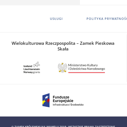
USŁUGI
POLITYKA PRYWATNOŚ
Wielokulturowa Rzeczpospolita – Zamek Pieskowa
Skała
© ZAMEK KRÓLEWSKI NA WAWELU 2019. WSZYSTKIE PRAWA ZASTRZEŻONE.