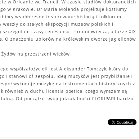
cie w Orleanie we Francji. W czasie studiów doktoranckich
go w Krakowie. Dr Maria Molenda projektuje kostiumy
 ubiory współczesne inspirowane historią i folklorem.
y weszły do stałych ekspozycji muzeów polskich i
 szczególnie czasy renesansu i średniowiecza, a także XIX
itus. O znaczeniu ubiorów na królewskim dworze Jagiellonów
h Żydów na przestrzeni wieków.
ego współzałożycieli jest Aleksander Tomczyk, który do
go i stanowi oś zespołu. Ideą muzyków jest przybliżanie i
Zespół wykonuje muzykę na instrumentach historycznych z
 również w duchu licentia poetica, czego wyrazem są
talną. Od początku swojej działalności FLORIPARI bardzo