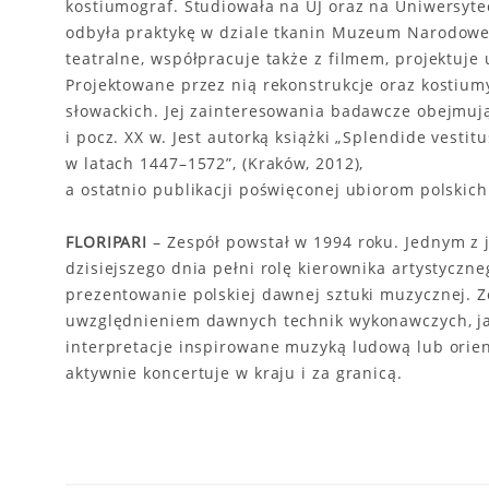
kostiumograf. Studiowała na UJ oraz na Uniwersyte
odbyła praktykę w dziale tkanin Muzeum Narodowe
teatralne, współpracuje także z filmem, projektuje
Projektowane przez nią rekonstrukcje oraz kostium
słowackich. Jej zainteresowania badawcze obejmują
i pocz. XX w. Jest autorką książki „Splendide vest
w latach 1447–1572”, (Kraków, 2012),
a ostatnio publikacji poświęconej ubiorom polskic
FLORIPARI
– Zespół powstał w 1994 roku. Jednym z j
dzisiejszego dnia pełni rolę kierownika artystyczne
prezentowanie polskiej dawnej sztuki muzycznej. 
uwzględnieniem dawnych technik wykonawczych, jak
interpretacje inspirowane muzyką ludową lub orien
aktywnie koncertuje w kraju i za granicą.