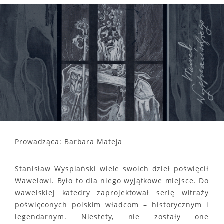
Prowadząca: Barbara Mateja
Stanisław Wyspiański wiele swoich dzieł poświęcił
Wawelowi. Było to dla niego wyjątkowe miejsce. Do
wawelskiej katedry zaprojektował serię witraży
poświęconych polskim władcom – historycznym i
legendarnym. Niestety, nie zostały one