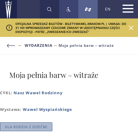
EN
SZUKAJ
OFICJALNA SPRZEDAŻ BILETÓW - BILETY.WAWEL.KRAKOW.PL | UWAGA: DO
31 VIII WPROWADZAMY CZASOWE ZMIANY W UDOSTĘPNIANIU CZĘŚCI
EKSPOZYCJI - PATRZ „ZWIEDZANIE/CO ZWIEDZAĆ”
WYDARZENIA
Moja pełnia barw – witraże
Moja pełnia barw – witraże
CYKL:
Nasz Wawel Rodzinny
Wystawa:
Wawel Wyspiańskiego
DLA RODZIN Z DZIEĆMI