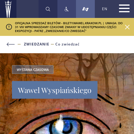
EN
SZUKAJ
OFICJALNA SPRZEDAŻ BILETÓW - BILETY.WAWEL.KRAKOW.PL | UWAGA: DO
31 VIII WPROWADZAMY CZASOWE ZMIANY W UDOSTĘPNIANIU CZĘŚCI
EKSPOZYCJI - PATRZ „ZWIEDZANIE/CO ZWIEDZAĆ”
ZWIEDZANIE
Co zwiedzać
WYSTAWA CZASOWA
Wawel Wyspiańskiego