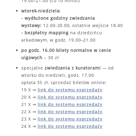
19.00–21.00 (co 10 minut)
wtorek-niedziela:
- wydłużone godziny zwiedzania
wystawy:
12.00-20.00, ostatnie wejście 18.40
- bezpłatny mapping
na dziedzińcu
arkadowym, w godz. 19.00–21.00
po godz. 16.00 bilety normalne w cenie
ulgowych
– 30 zł
specjalne
zwiedzania z kuratorami
— od
wtorku do niedzieli, godz. 17.00
opłata 35 zł, sprzedaż biletów online:
19 X ⇒
link do systemu esprzedaży
20 X ⇒
link do systemu esprzedaży
21 X ⇒
link do systemu esprzedaży
22 X ⇒
link do systemu esprzedaży
23 X ⇒
link do systemu esprzedaży
24 X ⇒
link do systemu esprzedaży