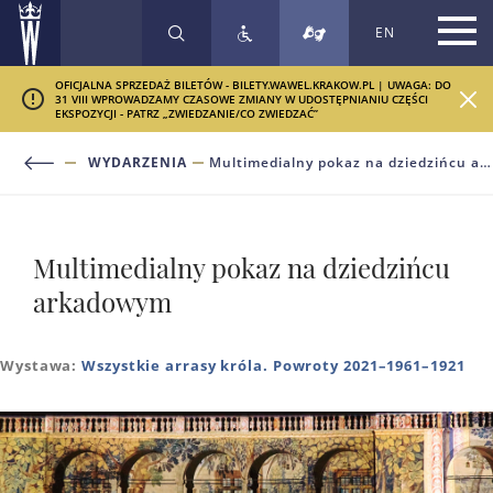
EN
SZUKAJ
OFICJALNA SPRZEDAŻ BILETÓW - BILETY.WAWEL.KRAKOW.PL | UWAGA: DO
31 VIII WPROWADZAMY CZASOWE ZMIANY W UDOSTĘPNIANIU CZĘŚCI
EKSPOZYCJI - PATRZ „ZWIEDZANIE/CO ZWIEDZAĆ”
WYDARZENIA
Multimedialny pokaz na dziedzińcu arkadowym
Multimedialny pokaz na dziedzińcu
arkadowym
Wystawa:
Wszystkie arrasy króla. Powroty 2021–1961–1921