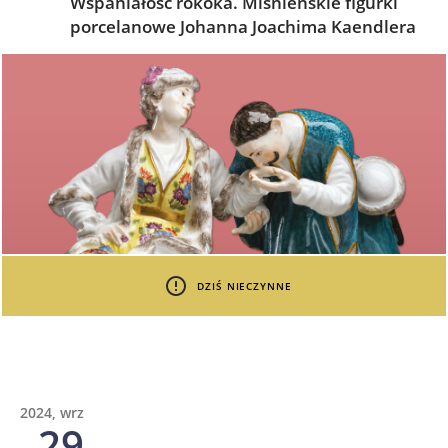
Wspaniałość rokoka. Miśnieńskie figurki
porcelanowe Johanna Joachima Kaendlera
DZIŚ NIECZYNNE
2024, wrz
29