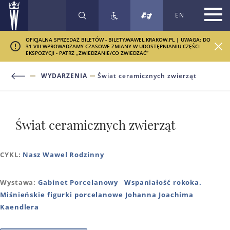
EN
SZUKAJ
OFICJALNA SPRZEDAŻ BILETÓW - BILETY.WAWEL.KRAKOW.PL | UWAGA: DO
31 VIII WPROWADZAMY CZASOWE ZMIANY W UDOSTĘPNIANIU CZĘŚCI
EKSPOZYCJI - PATRZ „ZWIEDZANIE/CO ZWIEDZAĆ”
WYDARZENIA
Świat ceramicznych zwierząt
Świat ceramicznych zwierząt
CYKL:
Nasz Wawel Rodzinny
Wystawa:
Gabinet Porcelanowy
Wspaniałość rokoka.
Miśnieńskie figurki porcelanowe Johanna Joachima
Kaendlera