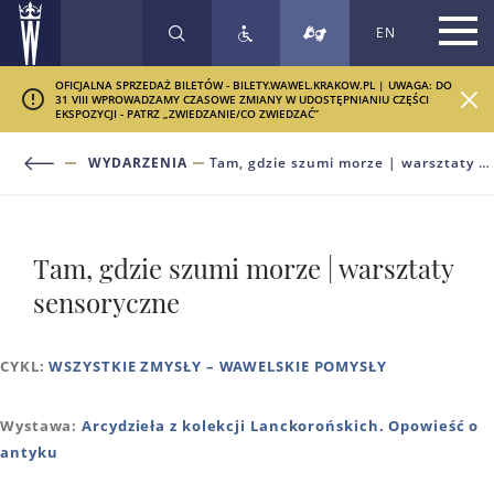
EN
SZUKAJ
OFICJALNA SPRZEDAŻ BILETÓW - BILETY.WAWEL.KRAKOW.PL | UWAGA: DO
31 VIII WPROWADZAMY CZASOWE ZMIANY W UDOSTĘPNIANIU CZĘŚCI
EKSPOZYCJI - PATRZ „ZWIEDZANIE/CO ZWIEDZAĆ”
WYDARZENIA
Tam, gdzie szumi morze | warsztaty sensoryczne
Tam, gdzie szumi morze | warsztaty
sensoryczne
CYKL:
WSZYSTKIE ZMYSŁY – WAWELSKIE POMYSŁY
Wystawa:
Arcydzieła z kolekcji Lanckorońskich. Opowieść o
antyku