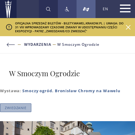
EN
SZUKAJ
OFICJALNA SPRZEDAŻ BILETÓW - BILETY.WAWEL.KRAKOW.PL | UWAGA: DO
31 VIII WPROWADZAMY CZASOWE ZMIANY W UDOSTĘPNIANIU CZĘŚCI
EKSPOZYCJI - PATRZ „ZWIEDZANIE/CO ZWIEDZAĆ”
WYDARZENIA
W Smoczym Ogrodzie
W Smoczym Ogrodzie
Wystawa:
Smoczy ogród. Bronisław Chromy na Wawelu
ZWIEDZANIE