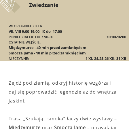
Zwiedzanie
WTOREK-NIEDZIELA
VII, VIII 9:00-19:00; IX do -17:00
10:00-16:00
PONIEDZIAŁEK: OD 7 VII-IX
OSTATNIE WEJŚCIE:
Międzymurze - 40 min przed zamknięciem
Smocza Jama - 10 min przed zamknięciem
1 XI, 24,25,26 XII, 31 XII
NIECZYNNE:
Zejdź pod ziemię, odkryj historię wzgórza i
daj się poprowadzić legendzie aż do wnętrza
jaskini.
Trasa „Szukając smoka” łączy dwie wystawy –
Międzymurze
oraz
Smoczą Jamę
– pozwalając