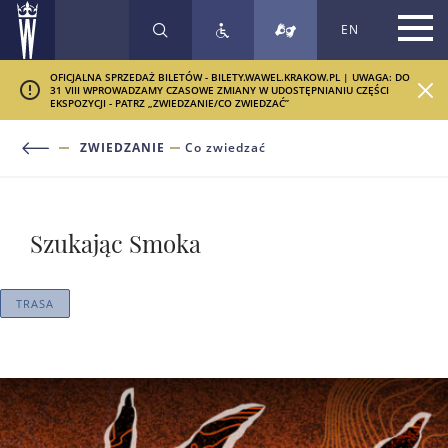
EN
SZUKAJ
OFICJALNA SPRZEDAŻ BILETÓW - BILETY.WAWEL.KRAKOW.PL | UWAGA: DO
31 VIII WPROWADZAMY CZASOWE ZMIANY W UDOSTĘPNIANIU CZĘŚCI
EKSPOZYCJI - PATRZ „ZWIEDZANIE/CO ZWIEDZAĆ”
ZWIEDZANIE
Co zwiedzać
Szukając Smoka
TRASA