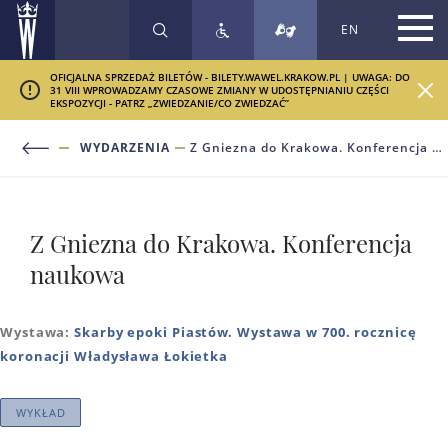
EN
SZUKAJ
OFICJALNA SPRZEDAŻ BILETÓW - BILETY.WAWEL.KRAKOW.PL | UWAGA: DO
31 VIII WPROWADZAMY CZASOWE ZMIANY W UDOSTĘPNIANIU CZĘŚCI
EKSPOZYCJI - PATRZ „ZWIEDZANIE/CO ZWIEDZAĆ”
WYDARZENIA
Z Gniezna do Krakowa. Konferencja naukowa
Z Gniezna do Krakowa. Konferencja
naukowa
Wystawa:
Skarby epoki Piastów. Wystawa w 700. rocznicę
koronacji Władysława Łokietka
WYKŁAD