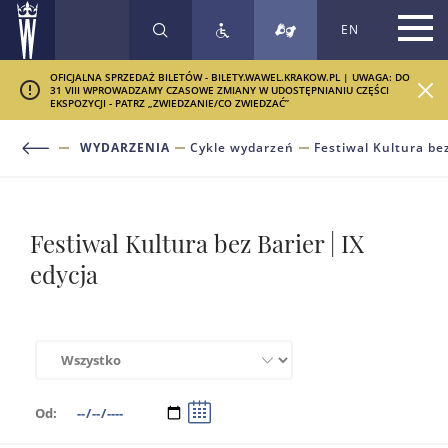
EN
SZUKAJ
OFICJALNA SPRZEDAŻ BILETÓW - BILETY.WAWEL.KRAKOW.PL | UWAGA: DO
31 VIII WPROWADZAMY CZASOWE ZMIANY W UDOSTĘPNIANIU CZĘŚCI
EKSPOZYCJI - PATRZ „ZWIEDZANIE/CO ZWIEDZAĆ”
WYDARZENIA
Cykle wydarzeń
Festiwal Kultura bez
Festiwal Kultura bez Barier | IX
edycja
Sortowanie
Od:
Zmień