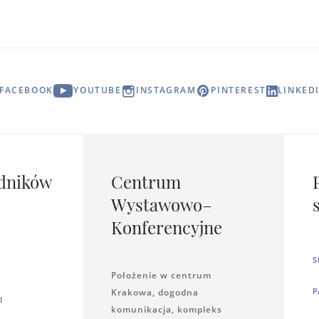
FACEBOOK
YOUTUBE
INSTAGRAM
PINTEREST
LINKED
dników
Centrum
Wystawowo–
Konferencyjne
S
Położenie w centrum
P
Krakowa, dogodna
I
komunikacja, kompleks