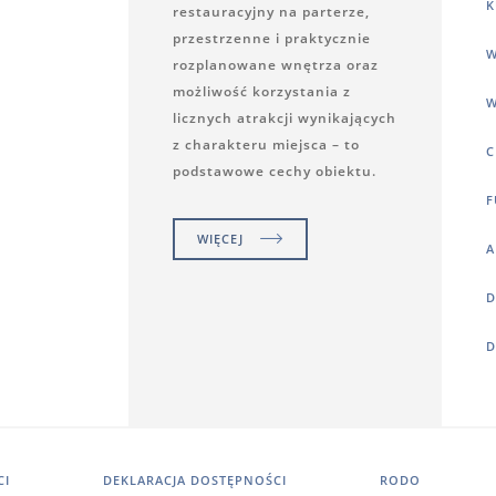
K
restauracyjny na parterze,
przestrzenne i praktycznie
W
rozplanowane wnętrza oraz
możliwość korzystania z
W
licznych atrakcji wynikających
z charakteru miejsca – to
C
podstawowe cechy obiektu.
F
WIĘCEJ
A
D
D
CI
DEKLARACJA DOSTĘPNOŚCI
RODO