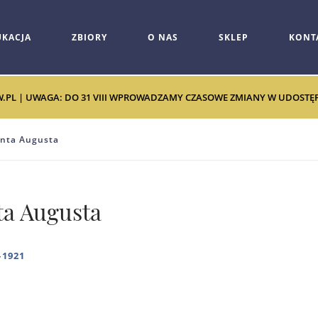
UKACJA
ZBIORY
O NAS
SKLEP
KONT
W.PL | UWAGA: DO 31 VIII WPROWADZAMY CZASOWE ZMIANY W UDOSTĘPNI
unta Augusta
ta Augusta
–1921