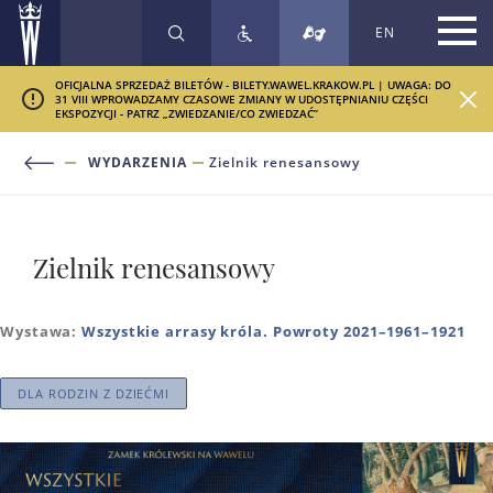
EN
SZUKAJ
OFICJALNA SPRZEDAŻ BILETÓW - BILETY.WAWEL.KRAKOW.PL | UWAGA: DO
31 VIII WPROWADZAMY CZASOWE ZMIANY W UDOSTĘPNIANIU CZĘŚCI
EKSPOZYCJI - PATRZ „ZWIEDZANIE/CO ZWIEDZAĆ”
WYDARZENIA
Zielnik renesansowy
Zielnik renesansowy
Wystawa:
Wszystkie arrasy króla. Powroty 2021–1961–1921
DLA RODZIN Z DZIEĆMI