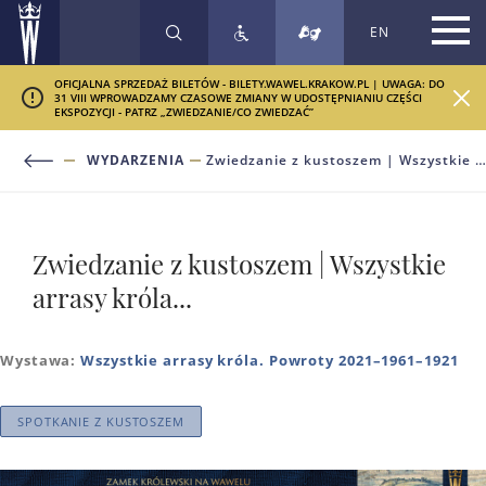
EN
SZUKAJ
OFICJALNA SPRZEDAŻ BILETÓW - BILETY.WAWEL.KRAKOW.PL | UWAGA: DO
31 VIII WPROWADZAMY CZASOWE ZMIANY W UDOSTĘPNIANIU CZĘŚCI
EKSPOZYCJI - PATRZ „ZWIEDZANIE/CO ZWIEDZAĆ”
WYDARZENIA
Zwiedzanie z kustoszem | Wszystkie arrasy króla...
Zwiedzanie z kustoszem | Wszystkie
arrasy króla...
Wystawa:
Wszystkie arrasy króla. Powroty 2021–1961–1921
SPOTKANIE Z KUSTOSZEM