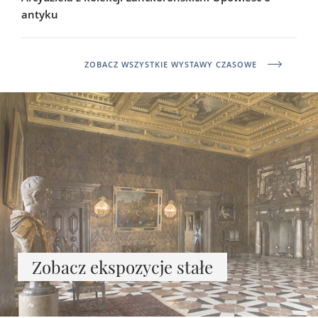
antyku
ZOBACZ WSZYSTKIE WYSTAWY CZASOWE
Zobacz ekspozycje stałe