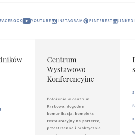
FACEBOOK
YOUTUBE
INSTAGRAM
PINTEREST
LINKED
dników
Centrum
Wystawowo–
Konferencyjne
S
Położenie w centrum
P
Krakowa, dogodna
I
komunikacja, kompleks
K
restauracyjny na parterze,
przestrzenne i praktycznie
W